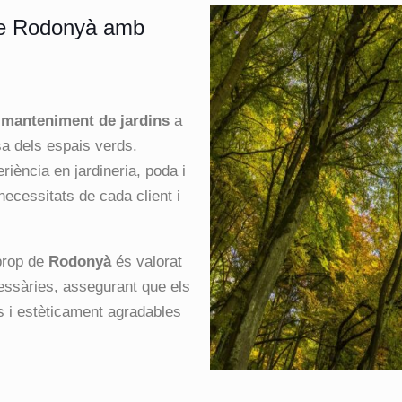
de Rodonyà amb
n
manteniment de jardins
a
esa dels espais verds.
ència en jardineria, poda i
necessitats de cada client i
prop de
Rodonyà
és valorat
essàries, assegurant que els
s i estèticament agradables