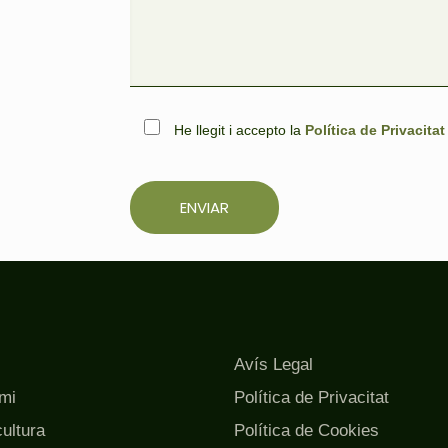
He llegit i accepto la
Política de Privacitat
Please
leave
this
field
empty.
Avís Legal
mi
Política de Privacitat
cultura
Política de Cookies