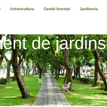
i
Arboricultura
Gestió forestal
Jardineria
ent de jardin