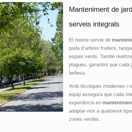
Manteniment de jar
serveis integrals
El nostre servei de
manteni
poda d’arbres fruiters, tanqu
espais verds. També realitz
plagues, garantint que cada j
bellesa.
Amb tècniques modernes i r
equip assegura que cada inte
experiència en
manteniment
adaptar-nos a qualsevol tipus
zones verdes.