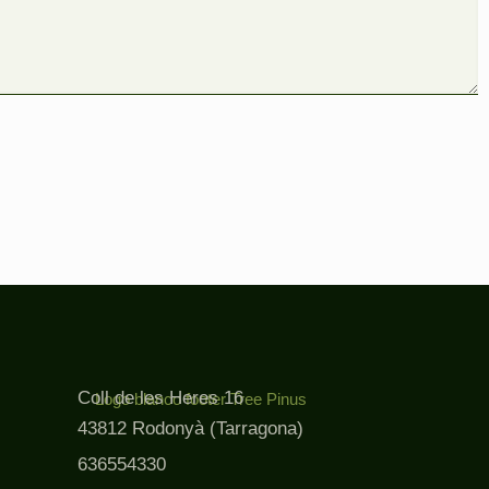
Coll de les Heres 16
43812 Rodonyà (Tarragona)
636554330