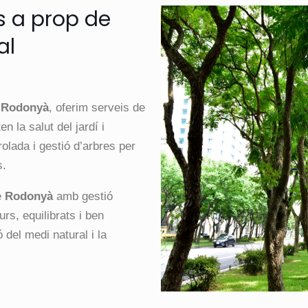
s a prop de
al
e
Rodonyà
, oferim serveis de
n la salut del jardí i
olada i gestió d’arbres per
s.
e
Rodonyà
amb gestió
rs, equilibrats i ben
 del medi natural i la