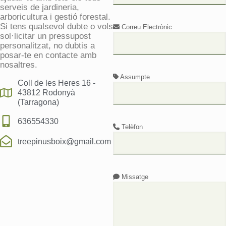
serveis de jardineria,
arboricultura i gestió forestal.
Si tens qualsevol dubte o vols
Correu Electrònic
sol·licitar un pressupost
personalitzat, no dubtis a
posar-te en contacte amb
nosaltres.
Assumpte
Coll de les Heres 16 -
43812 Rodonyà
(Tarragona)
636554330
Telèfon
treepinusboix@gmail.com
Missatge