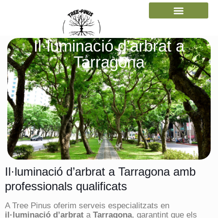
Gestió forestal
Il·luminació d’arbrat a
Tarragona
Il·luminació d’arbrat a Tarragona amb
professionals qualificats
A Tree Pinus oferim serveis especialitzats en
il·luminació d’arbrat
a
Tarragona
, garantint que els