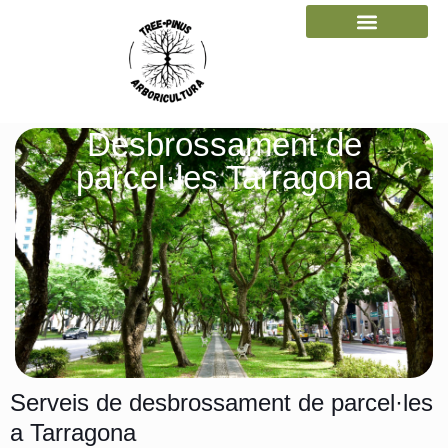
Gestió forestal
Desbrossament de
parcel·les Tarragona
Serveis de desbrossament de parcel·les
a Tarragona