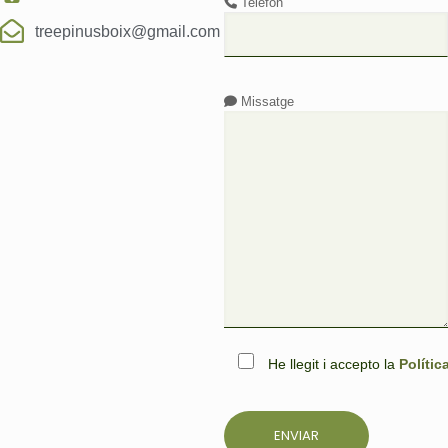
Telèfon
treepinusboix@gmail.com
Missatge
He llegit i accepto la
Polític
Please
leave