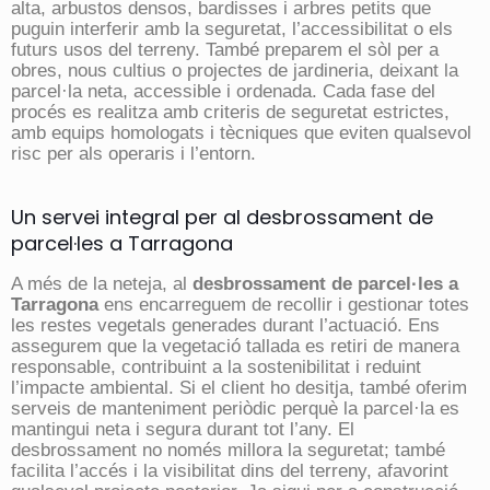
alta, arbustos densos, bardisses i arbres petits que
puguin interferir amb la seguretat, l’accessibilitat o els
futurs usos del terreny. També preparem el sòl per a
obres, nous cultius o projectes de jardineria, deixant la
parcel·la neta, accessible i ordenada. Cada fase del
procés es realitza amb criteris de seguretat estrictes,
amb equips homologats i tècniques que eviten qualsevol
risc per als operaris i l’entorn.
Un servei integral per al desbrossament de
parcel·les a Tarragona
A més de la neteja, al
desbrossament de parcel·les a
Tarragona
ens encarreguem de recollir i gestionar totes
les restes vegetals generades durant l’actuació. Ens
assegurem que la vegetació tallada es retiri de manera
responsable, contribuint a la sostenibilitat i reduint
l’impacte ambiental. Si el client ho desitja, també oferim
serveis de manteniment periòdic perquè la parcel·la es
mantingui neta i segura durant tot l’any. El
desbrossament no només millora la seguretat; també
facilita l’accés i la visibilitat dins del terreny, afavorint