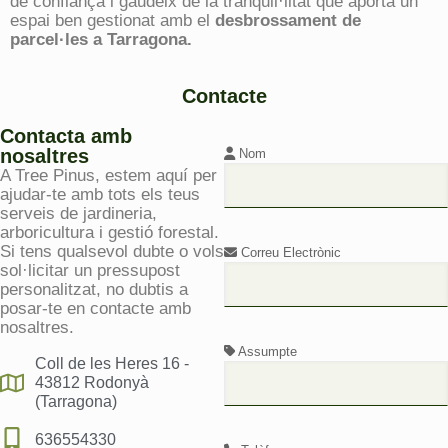
de confiança i gaudeix de la tranquil·litat que aporta un
espai ben gestionat amb el
desbrossament de
parcel·les a Tarragona.
Contacte
Contacta amb
nosaltres
Nom
A Tree Pinus, estem aquí per
ajudar-te amb tots els teus
serveis de jardineria,
arboricultura i gestió forestal.
Si tens qualsevol dubte o vols
Correu Electrònic
sol·licitar un pressupost
personalitzat, no dubtis a
posar-te en contacte amb
nosaltres.
Assumpte
Coll de les Heres 16 -
43812 Rodonyà
(Tarragona)
636554330